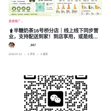
美食推广
🧋半糖奶茶16号桥分店｜线上线下同步营
业，支持配送到家！到店享用，或是线上
下单，奶茶直送家里、送到办公室都方
_667
便。🚚免费配送规则：▫️满3杯｜3公里内免
费配送▫️满5杯｜6公里内免费配送▫️满8杯｜
2026-07-12
0 评论
0 喜欢
10公里内免费配送▫️10杯及以上｜可安排远
距离配送，详情咨询办公室下午茶、同事
团购、朋友聚会、家庭聚餐都合适，提前
预订，现点现做，新鲜直达。📲下单方
式：微信：xiaojia4637电话：0560573782
到店自取·线上下单·送货上门，三种方式随
心选～