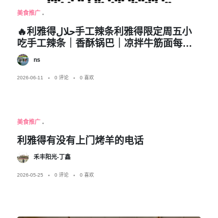
美食推广
🔥利雅得حلال手工辣条利雅得限定周五小
吃手工辣条｜香酥锅巴｜凉拌牛筋面每周
只周五现货，周四预定留货🉑自取🉑配送
ns
纯手工现拌现做，地道国内街边口味，异
国也能吃到家乡小吃需要的可以加微信私
2026-06-11
0 评论
0 喜欢
信预定也可进群
美食推广
利雅得有没有上门烤羊的电话
禾丰阳光-丁鑫
2026-05-25
0 评论
0 喜欢