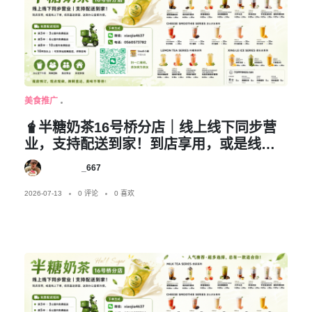
美食推广
🧋半糖奶茶16号桥分店｜线上线下同步营
业，支持配送到家！到店享用，或是线上
下单，奶茶直送家里、送到办公室都方
_667
便。🚚免费配送规则：▫️满3杯｜3公里内免
费配送▫️满5杯｜6公里内免费配送▫️满8杯｜
2026-07-13
0 评论
0 喜欢
10公里内免费配送▫️10杯及以上｜可安排远
距离配送，详情咨询办公室下午茶、同事
团购、朋友聚会、家庭聚餐都合适，提前
预订，现点现做，新鲜直达。📲下单方
式：微信：xiaojia4637电话：0560573782
到店自取·线上下单·送货上门，三种方式随
心选～