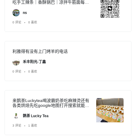
吃手工辣条｜香酥锅巴｜凉拌牛筋面每周
只周五现货，周四预定留货🉑自取🉑配送
纯手工现拌现做，地道国内街边口味，异
ns
国也能吃到家乡小吃需要的可以加微信私
信预定也可进群
0 评论
0 喜欢
利雅得有没有上门烤羊的电话
禾丰阳光-丁鑫
0 评论
0 喜欢
来鹊茶Luckytea喝波霸奶茶吃麻辣烫还有
各类烘焙先吃google地图打开搜索就能找
到店铺位置，也支持keeta和
hungerstation外送服务，接受团餐预订，
鹊茶 Lucky Tea
下午茶宵夜聚会均可
3 评论
1 喜欢