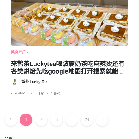
美食推广
来鹊茶Luckytea喝波霸奶茶吃麻辣烫还有
各类烘焙先吃google地图打开搜索就能找
到店铺位置，也支持keeta和
鹊茶 Lucky Tea
hungerstation外送服务，接受团餐预订，
下午茶宵夜聚会均可
2026-04-18
3 评论
1 喜欢
1
2
3
...
24