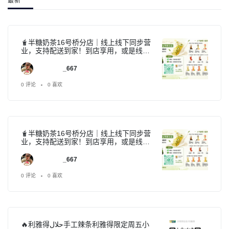
最新
🧋半糖奶茶16号桥分店｜线上线下同步营
业，支持配送到家！到店享用，或是线上
下单，奶茶直送家里、送到办公室都方
便。🚚免费配送规则：▫️满3杯｜3公里内免
_667
费配送▫️满5杯｜6公里内免费配送▫️满8杯｜
10公里内免费配送▫️10杯及以上｜可安排远
0 评论
0 喜欢
距离配送，详情咨询办公室下午茶、同事
团购、朋友聚会、家庭聚餐都合适，提前
预订，现点现做，新鲜直达。📲下单方
式：微信：xiaojia4637电话：
0560573782到店自取·线上下单·送货上
门，三种方式随心选～
🧋半糖奶茶16号桥分店｜线上线下同步营
业，支持配送到家！到店享用，或是线上
下单，奶茶直送家里、送到办公室都方
便。🚚免费配送规则：▫️满3杯｜3公里内免
_667
费配送▫️满5杯｜6公里内免费配送▫️满8杯｜
10公里内免费配送▫️10杯及以上｜可安排远
0 评论
0 喜欢
距离配送，详情咨询办公室下午茶、同事
团购、朋友聚会、家庭聚餐都合适，提前
预订，现点现做，新鲜直达。📲下单方
式：微信：xiaojia4637电话：
0560573782到店自取·线上下单·送货上
门，三种方式随心选～
🔥利雅得حلال手工辣条利雅得限定周五小